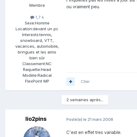
Membre
ou vraiment peu.
1,7 k
Sexe:
Homme
Location:
devant un pc
Interests:
tennis,
snowboard, VTT,
vacances, automobile,
bringues et les amis
bien sûr
Classement:
NC
Raquette:
Head
Modèle:
Radical
FlexPoint MP
Citer
2 semaines après...
lio2pins
Posté(e)
le 21 mars 2008
C'est en effet tres variable.