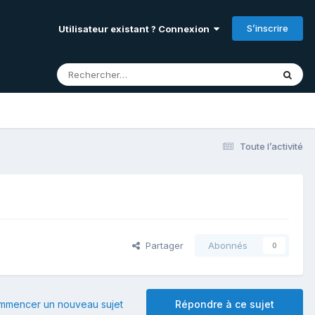
S’inscrire
Utilisateur existant ? Connexion
Toute l’activité
Partager
Abonnés
0
mmencer un nouveau sujet
Répondre à ce sujet