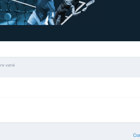
re varié
Co