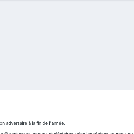
on adversaire à la fin de l'année.
r la fft sont assez longues et aléatoires selon les régions, tournois 