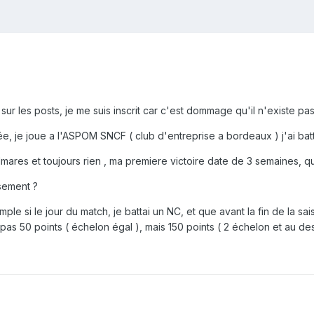
 sur les posts, je me suis inscrit car c'est dommage qu'il n'existe 
e, je joue a l'ASPOM SNCF ( club d'entreprise a bordeaux ) j'ai ba
 palmares et toujours rien , ma premiere victoire date de 3 semaines, q
ssement ?
ple si le jour du match, je battai un NC, et que avant la fin de la 
as 50 points ( échelon égal ), mais 150 points ( 2 échelon et au dess