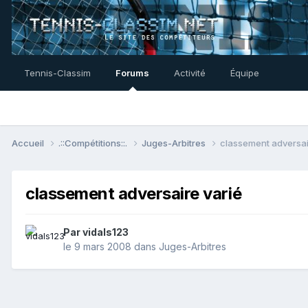
Tennis-Classim
Forums
Activité
Équipe
Accueil
.::Compétitions::.
Juges-Arbitres
classement adversai
classement adversaire varié
Par
vidals123
le 9 mars 2008
dans
Juges-Arbitres