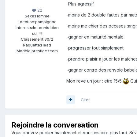
-Plus agressif
22
-moins de 2 double fautes par mat
Sexe:
Homme
Location:
pompignac
-moins me chier des occases :angr
Interests:
le tennis bien
sur !!!
-gagner en maturité mentale
Classement:
30/2
Raquette:
Head
-progresser tout simplement
Modèle:
prestige team
-prendre plaisir a jouer les matches
-gagner contre des renvoie babal
Mon reve un jour : etre 15/5
Qui 
Citer
Rejoindre la conversation
Vous pouvez publier maintenant et vous inscrire plus tard. S