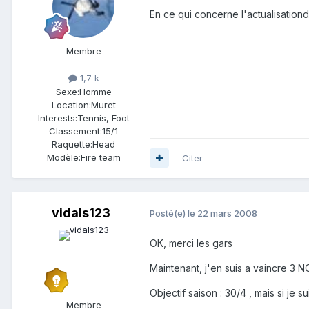
En ce qui concerne l'actualisationd
Membre
1,7 k
Sexe:
Homme
Location:
Muret
Interests:
Tennis, Foot
Classement:
15/1
Raquette:
Head
Modèle:
Fire team
Citer
vidals123
Posté(e)
le 22 mars 2008
OK, merci les gars
Maintenant, j'en suis a vaincre 3 N
Objectif saison : 30/4 , mais si je 
Membre