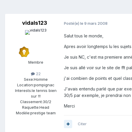
vidals123
Posté(e)
le 9 mars 2008
Salut tous le monde,
Apres avoir longtemps lu les sujets
Je suis NC, c'est ma premiere anné
Membre
Je suis allé voir sur le site de fft
22
j'ai combien de points et quel cla
Sexe:
Homme
Location:
pompignac
J'avais entendu parlé que par exem
Interests:
le tennis bien
30/5 par exemple, je prendrai non p
sur !!!
Classement:
30/2
Merci
Raquette:
Head
Modèle:
prestige team
Citer