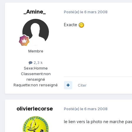
_Amine_
Posté(e)
le 6 mars 2008
Exacte
Membre
2,3 k
Sexe:
Homme
Classement:
non
renseigné
Raquette:
non renseigné
Citer
olivierlecorse
Posté(e)
le 6 mars 2008
le lien vers la photo ne marche p