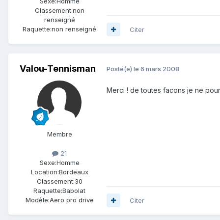
Sexe:
Homme
Classement:
non
renseigné
Raquette:
non renseigné
Citer
Valou-Tennisman
Posté(e)
le 6 mars 2008
Merci ! de toutes facons je ne pourr
Membre
21
Sexe:
Homme
Location:
Bordeaux
Classement:
30
Raquette:
Babolat
Modèle:
Aero pro drive
Citer