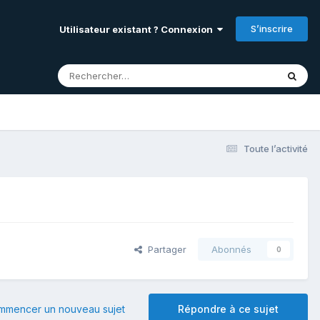
S’inscrire
Utilisateur existant ? Connexion
Toute l’activité
Partager
Abonnés
0
mmencer un nouveau sujet
Répondre à ce sujet