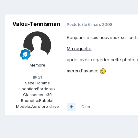
Valou-Tennisman
Posté(e)
le 6 mars 2008
Bonjours.je suis nouveaux sur ce fo
Ma raquette
aprés avoir regarder cette photo, 
Membre
merci d'avance
21
Sexe:
Homme
Location:
Bordeaux
Classement:
30
Raquette:
Babolat
Modèle:
Aero pro drive
Citer