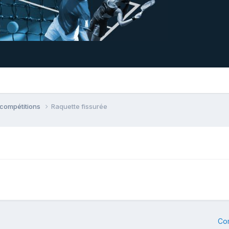
 compétitions
Raquette fissurée
Co