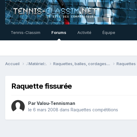
Tennis-Classim
Forums
Activité
Équipe
Accueil
.::Matériel::.
Raquettes, balles, cordages....
Raquettes
Raquette fissurée
Par
Valou-Tennisman
le 6 mars 2008
dans
Raquettes compétitions