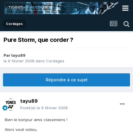
Cordages
Pure Storm, que corder ?
Par
tayu89
le 6 février 2008
dans
Cordages
Répondre à ce sujet
tayu89
Posté(e)
le 6 février 2008
Bien le bonjour amis classimiens !
Alors vouli voilou,