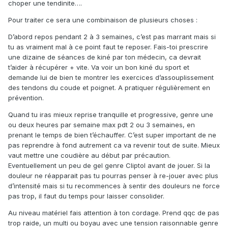
choper une tendinite….
Pour traiter ce sera une combinaison de plusieurs choses :
D’abord repos pendant 2 à 3 semaines, c’est pas marrant mais si
tu as vraiment mal à ce point faut te reposer. Fais-toi prescrire
une dizaine de séances de kiné par ton médecin, ca devrait
t’aider à récupérer + vite. Va voir un bon kiné du sport et
demande lui de bien te montrer les exercices d’assouplissement
des tendons du coude et poignet. A pratiquer régulièrement en
prévention.
Quand tu iras mieux reprise tranquille et progressive, genre une
ou deux heures par semaine max pdt 2 ou 3 semaines, en
prenant le temps de bien t’échauffer. C’est super important de ne
pas reprendre à fond autrement ca va revenir tout de suite. Mieux
vaut mettre une coudière au début par précaution.
Eventuellement un peu de gel genre Cliptol avant de jouer. Si la
douleur ne réapparait pas tu pourras penser à re-jouer avec plus
d’intensité mais si tu recommences à sentir des douleurs ne force
pas trop, il faut du temps pour laisser consolider.
Au niveau matériel fais attention à ton cordage. Prend qqc de pas
trop raide, un multi ou boyau avec une tension raisonnable genre