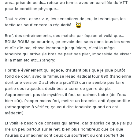
ans... prise de poids... retour au tennis avec en parallèle du VTT
pour la condition physique...
Tout revient assez vite, les sensations de jeu, la technique, les
tactiques sauf encore la régularité...
Bref, des entrainements, des matchs par équipe et voilà que...
BOUM BOUM ça bourrine, ça envoie des sacs dans tous les sens
et aïe aïe aïe; chose inconnue jusqu'alors, c'est la méga
tendinite qui arrive (le bras ne peut pas plier, impossible de visser
à la main etc etc...) :angry:
Horrible événement qui agace, d'autant plus que je joue plutôt
fond de cour, avec la fameuse Head Radical tour 690 (l'ancienne
dont une version 2 achetée à jace112) qui ne semble pas faire
partie des raquettes destinées à curer ce genre de pb.
Apparemment pas de mystère, il faut se calmer, boire (de l'eau
bien sûr), frapper moins fort, mettre un bracelet anti-épycondilite
(orthographe à vérifier, ça veut dire tendinite quand on est
médecin!).
Et voilà le besoin de conseils qui arrive, car d'après ce que j'ai pu
lire un peu partout sur le net, bien plus nombreux que ce que
j'aurais pu imaginer sont ceux qui souffrent ou ont souffert de