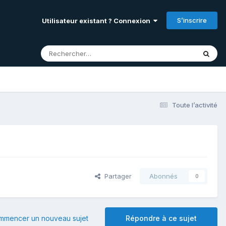
S’inscrire
Utilisateur existant ? Connexion
Toute l’activité
Partager
Abonnés
0
mmencer un nouveau sujet
Répondre à ce sujet