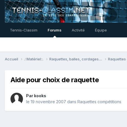
Tennis-Classim
Forums
Activité
Équipe
Accueil
.::Matériel::.
Raquettes, balles, cordages....
Raquettes
Aide pour choix de raquette
Par
kooks
le 19 novembre 2007
dans
Raquettes compétitions