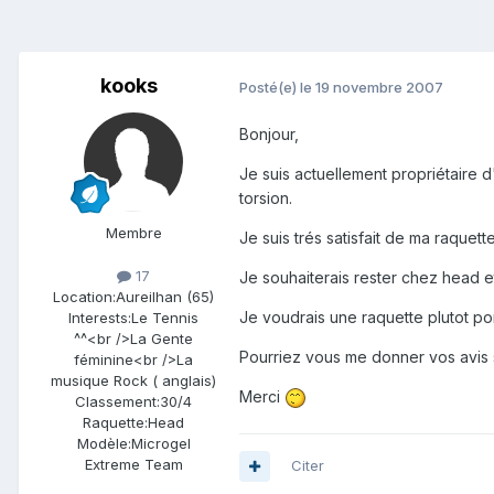
kooks
Posté(e)
le 19 novembre 2007
Bonjour,
Je suis actuellement propriétaire d'
torsion.
Membre
Je suis trés satisfait de ma raquett
17
Je souhaiterais rester chez head et 
Location:
Aureilhan (65)
Je voudrais une raquette plutot por
Interests:
Le Tennis
^^<br />La Gente
Pourriez vous me donner vos avis su
féminine<br />La
musique Rock ( anglais)
Merci
Classement:
30/4
Raquette:
Head
Modèle:
Microgel
Extreme Team
Citer