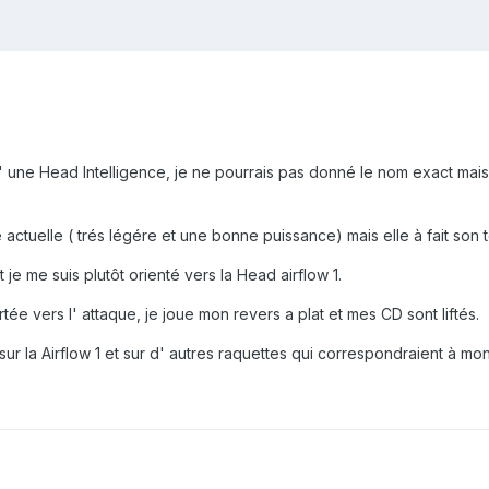
 une Head Intelligence, je ne pourrais pas donné le nom exact mais il y
e actuelle ( trés légére et une bonne puissance) mais elle à fait son 
je me suis plutôt orienté vers la Head airflow 1.
tée vers l' attaque, je joue mon revers a plat et mes CD sont liftés.
r la Airflow 1 et sur d' autres raquettes qui correspondraient à mon