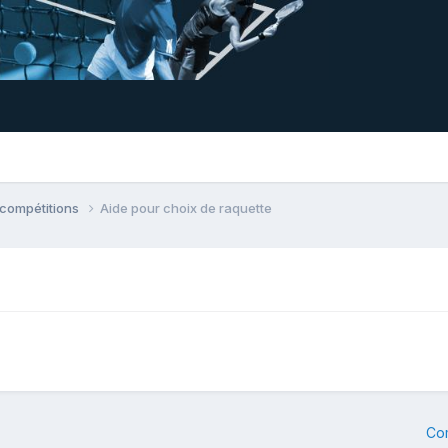
 compétitions
Aide pour choix de raquette
Co