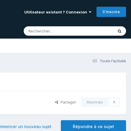
S’inscrire
Utilisateur existant ? Connexion
Toute l’activité
Partager
Abonnés
0
mmencer un nouveau sujet
Répondre à ce sujet