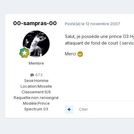
00-sampras-00
Posté(e)
le 12 novembre 2007
Salut, je possède une prince O3 Hy
attaquant de fond de court ( servi
Merci
Membre
673
Sexe:
Homme
Location:
Moselle
Classement:
5/6
Raquette:
non renseigné
Modèle:
Prince
Spectrum 03
Citer