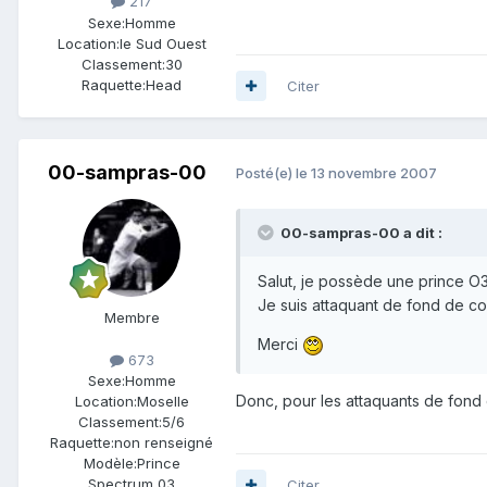
217
Sexe:
Homme
Location:
le Sud Ouest
Classement:
30
Raquette:
Head
Citer
00-sampras-00
Posté(e)
le 13 novembre 2007
00-sampras-00 a dit :
Salut, je possède une prince O3
Je suis attaquant de fond de co
Membre
Merci
673
Sexe:
Homme
Donc, pour les attaquants de fond 
Location:
Moselle
Classement:
5/6
Raquette:
non renseigné
Modèle:
Prince
Spectrum 03
Citer