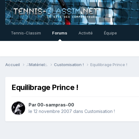
Tennis-Classim
Forums
Activité
Équipe
Accueil
.::Matériel::.
Customisation !
Equilibrage Prince !
Equilibrage Prince !
Par
00-sampras-00
le 12 novembre 2007
dans
Customisation !