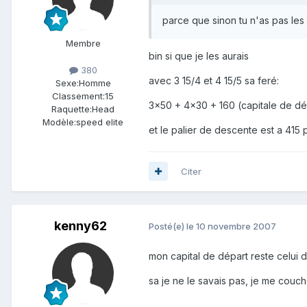
parce que sinon tu n'as pas les 
Membre
bin si que je les aurais
380
avec 3 15/4 et 4 15/5 sa feré:
Sexe:
Homme
Classement:
15
3x50 + 4x30 + 160 (capitale de dé
Raquette:
Head
Modèle:
speed elite
et le palier de descente est a 415 
Citer
kenny62
Posté(e)
le 10 novembre 2007
mon capital de départ reste celui d
sa je ne le savais pas, je me couch