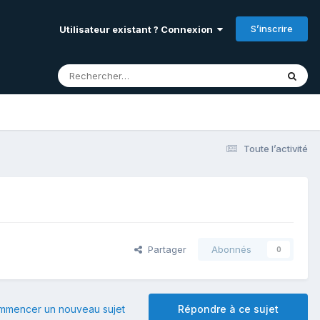
S’inscrire
Utilisateur existant ? Connexion
Toute l’activité
Partager
Abonnés
0
mmencer un nouveau sujet
Répondre à ce sujet