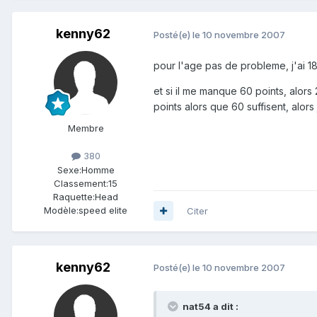
kenny62
Posté(e)
le 10 novembre 2007
pour l'age pas de probleme, j'ai 
et si il me manque 60 points, alors 
points alors que 60 suffisent, alor
Membre
380
Sexe:
Homme
Classement:
15
Raquette:
Head
Modèle:
speed elite
Citer
kenny62
Posté(e)
le 10 novembre 2007
nat54 a dit :