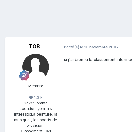
TOB
Posté(e)
le 10 novembre 2007
si j'ai bien lu le classement inter
Membre
1,3 k
Sexe:
Homme
Location:
lyonnais
Interests:
La peinture, la
musique , les sports de
precision,
Classement:
30/1