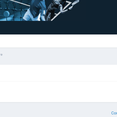
re
Co