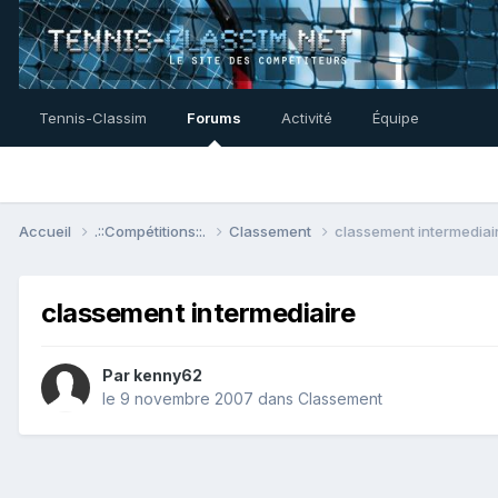
Tennis-Classim
Forums
Activité
Équipe
Accueil
.::Compétitions::.
Classement
classement intermediai
classement intermediaire
Par
kenny62
le 9 novembre 2007
dans
Classement