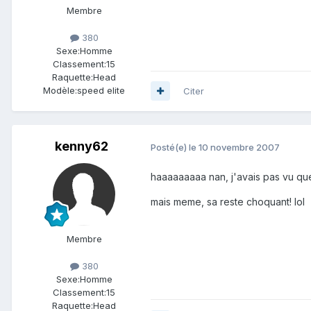
Membre
380
Sexe:
Homme
Classement:
15
Raquette:
Head
Modèle:
speed elite
Citer
kenny62
Posté(e)
le 10 novembre 2007
haaaaaaaaa nan, j'avais pas vu quel
mais meme, sa reste choquant! lol
Membre
380
Sexe:
Homme
Classement:
15
Raquette:
Head