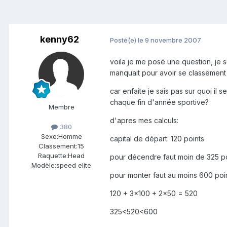
kenny62
Posté(e)
le 9 novembre 2007
voila je me posé une question, je su
manquait pour avoir se classement 
car enfaite je sais pas sur quoi il
chaque fin d'année sportive?
Membre
d'apres mes calculs:
380
Sexe:
Homme
capital de départ: 120 points
Classement:
15
Raquette:
Head
pour décendre faut moin de 325 po
Modèle:
speed elite
pour monter faut au moins 600 poi
120 + 3x100 + 2x50 = 520
325<520<600