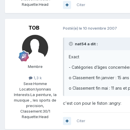
Raquette:
Head
Citer
TOB
Posté(e)
le 10 novembre 2007
nat54 a dit :
Exact
Membre
- Catégories d’âges concernées
o Classement fin janvier : 15 ans 
1,3 k
Sexe:
Homme
o Classement fin mai : 11 ans et p
Location:
lyonnais
Interests:
La peinture, la
musique , les sports de
c'est con pour le fiston :angry:
precision,
Classement:
30/1
Raquette:
Head
Citer