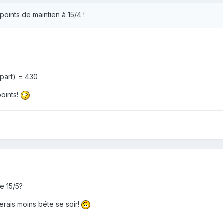
points de maintien à 15/4 !
part) = 430
points!
e 15/5?
erais moins béte se soir!