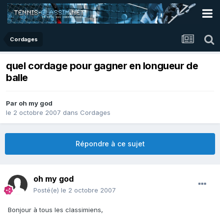
Cordages
quel cordage pour gagner en longueur de
balle
Par
oh my god
le 2 octobre 2007
dans
Cordages
Répondre à ce sujet
oh my god
Posté(e)
le 2 octobre 2007
Bonjour à tous les classimiens,