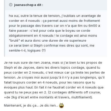
joanaschop a dit :
ha oui, outre la tenue de tension, j'oubliais un avantage de
corder en 4 noeuds : ça permet aussi moins de frottement
pour le passage des travers car on n'a que 6m ou 6m50 a
faire passer : c'est pour cela que le boyau se corde
obligatoirement en 4 noeuds ! le cordage est ainsi moins
"brulé" et aura donc une duree de vie superieure
ce serai bien si Steph confirmai mes dires qui sont, me
semble-t-il, logiques (?)
Je ne suis sure de rien Joana, mais si j'ai bien lu les propos de
Steph et de Jaycee, dans les divers topics cordage, quand tu
peux corder en 2 noeuds, c'est mieux car ça limite les pertes de
tension. Je croyais moi aussi jusqu'à il n'y a pas longtemps, qu'il
falait toujours corder en 4 noeuds, pour les raisons que tu
évoques plus haut. En fait il ne faudrait corder en 4 noeuds que
quand tu ne peux pas en 2. (2 cordages différents off course,
+de 2kg d'écart entre montants et travers, multifilament).
Maintenant, je dis ça... Je dis rien...