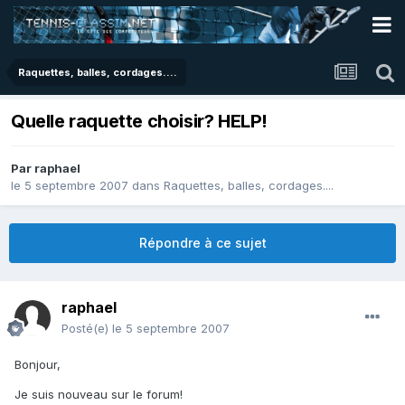
Raquettes, balles, cordages....
Quelle raquette choisir? HELP!
Par
raphael
le 5 septembre 2007
dans
Raquettes, balles, cordages....
Répondre à ce sujet
raphael
Posté(e)
le 5 septembre 2007
Bonjour,
Je suis nouveau sur le forum!