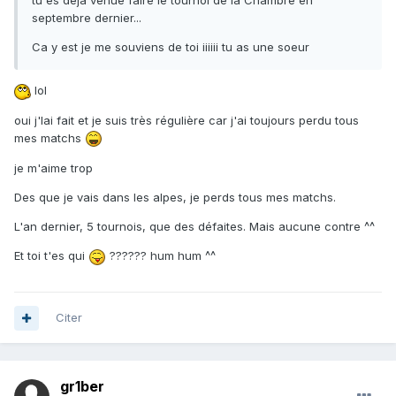
tu es deja venue faire le tournoi de la Chambre en
septembre dernier...
Ca y est je me souviens de toi iiiiii tu as une soeur
lol
oui j'lai fait et je suis très régulière car j'ai toujours perdu tous
mes matchs
je m'aime trop
Des que je vais dans les alpes, je perds tous mes matchs.
L'an dernier, 5 tournois, que des défaites. Mais aucune contre ^^
Et toi t'es qui
?????? hum hum ^^
Citer
gr1ber