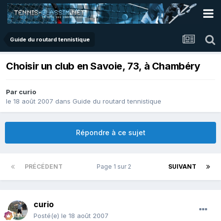
Guide du routard tennistique
Choisir un club en Savoie, 73, à Chambéry
Par
curio
le 18 août 2007
dans
Guide du routard tennistique
Répondre à ce sujet
PRÉCÉDENT
Page 1 sur 2
SUIVANT
curio
Posté(e)
le 18 août 2007