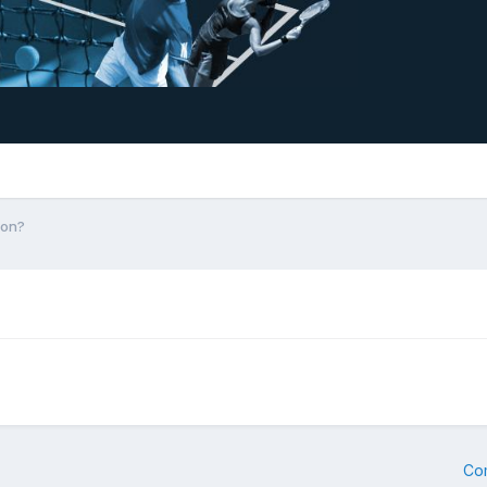
ison?
Co