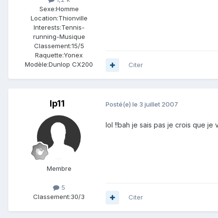
Sexe:
Homme
Location:
Thionville
Interests:
Tennis-
running-Musique
Classement:
15/5
Raquette:
Yonex
Modèle:
Dunlop CX200
Citer
lp11
Posté(e)
le 3 juillet 2007
lol !!bah je sais pas je crois que 
Membre
5
Classement:
30/3
Citer