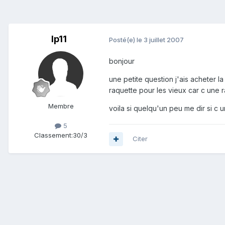
lp11
Posté(e)
le 3 juillet 2007
bonjour
une petite question j'ais acheter 
raquette pour les vieux car c une 
Membre
voila si quelqu'un peu me dir si c 
5
Classement:
30/3
Citer