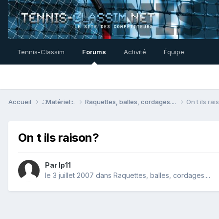
Tennis-Classim
Forums
Activité
Équipe
Accueil
.::Matériel::.
Raquettes, balles, cordages....
On t ils ra
On t ils raison?
Par
lp11
le 3 juillet 2007
dans
Raquettes, balles, cordages....