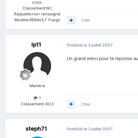
croix.
Classement:
NC
Raquette:
non renseigné
Modèle:
RENAULT Fuego
Citer
lp11
Posté(e)
le 3 juillet 2007
Un grand merci pour ta reponse auss
Membre
5
Classement:
30/3
Citer
steph71
Posté(e)
le 3 juillet 2007