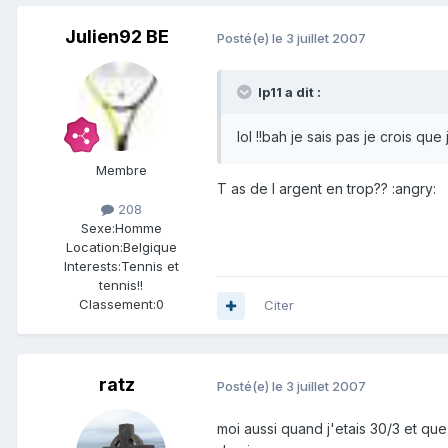
Julien92 BE
Posté(e)
le 3 juillet 2007
lp11 a dit :
lol !!bah je sais pas je crois q
Membre
T as de l argent en trop?? :angry:
208
Sexe:
Homme
Location:
Belgique
Interests:
Tennis et
tennis!!
Classement:
0
Citer
ratz
Posté(e)
le 3 juillet 2007
moi aussi quand j'etais 30/3 et qu