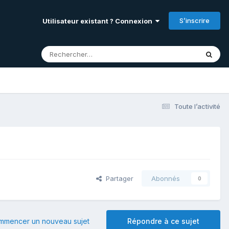
S’inscrire
Utilisateur existant ? Connexion
Toute l’activité
Partager
Abonnés
0
mmencer un nouveau sujet
Répondre à ce sujet