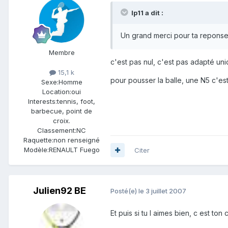
lp11 a dit :
Un grand merci pour ta reponse a
Membre
c'est pas nul, c'est pas adapté u
15,1 k
pour pousser la balle, une N5 c'est
Sexe:
Homme
Location:
oui
Interests:
tennis, foot,
barbecue, point de
croix.
Classement:
NC
Raquette:
non renseigné
Modèle:
RENAULT Fuego
Citer
Julien92 BE
Posté(e)
le 3 juillet 2007
Et puis si tu l aimes bien, c est ton