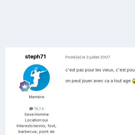
steph71
Posté(e)
le 3 juillet 2007
c'est pas pour les vieux, c'est pou
on peut jouer avec ca a tout age
Membre
15,1 k
Sexe:
Homme
Location:
oui
Interests:
tennis, foot,
barbecue, point de