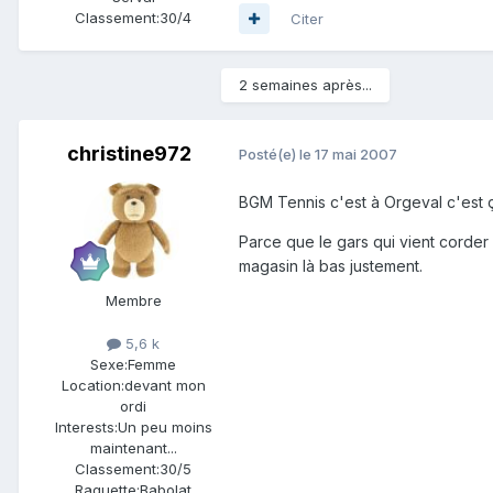
Classement:
30/4
Citer
2 semaines après...
christine972
Posté(e)
le 17 mai 2007
BGM Tennis c'est à Orgeval c'est 
Parce que le gars qui vient corder 
magasin là bas justement.
Membre
5,6 k
Sexe:
Femme
Location:
devant mon
ordi
Interests:
Un peu moins
maintenant...
Classement:
30/5
Raquette:
Babolat