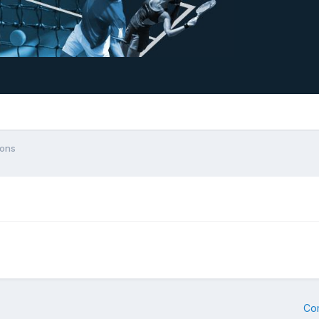
sons
Co