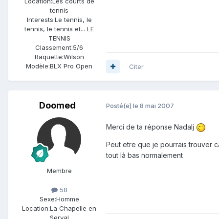
Location:
Les courts de
tennis
Interests:
Le tennis, le
tennis, le tennis et... LE
TENNIS
Classement:
5/6
Raquette:
Wilson
Modèle:
BLX Pro Open
Citer
Doomed
Posté(e)
le 8 mai 2007
Merci de ta réponse Nadalj
Peut etre que je pourrais trouver 
tout là bas normalement
Membre
58
Sexe:
Homme
Location:
La Chapelle en
Serval