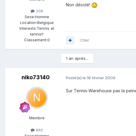
Non désolé!
208
Sexe:
Homme
Location:
Belgique
Interests:
Tennis et
tennis!!
Classement:
0
Citer
1 an après...
niko73140
Posté(e)
le 18 février 2009
Sur Tennis-Warehouse pas la peine 
Membre
840
Sexe:
Homme