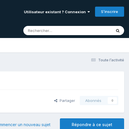
S’inscrire
Utilisateur existant ? Connexion
Toute l’activité
Partager
Abonnés
0
mmencer un nouveau sujet
Répondre à ce sujet