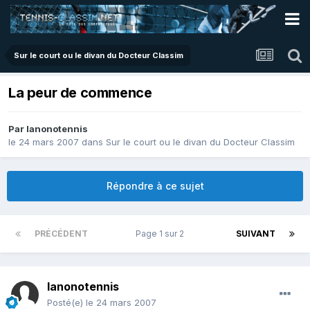
Sur le court ou le divan du Docteur Classim
La peur de commence
Par
lanonotennis
le 24 mars 2007
dans
Sur le court ou le divan du Docteur Classim
Répondre à ce sujet
PRÉCÉDENT
Page 1 sur 2
SUIVANT
lanonotennis
Posté(e)
le 24 mars 2007